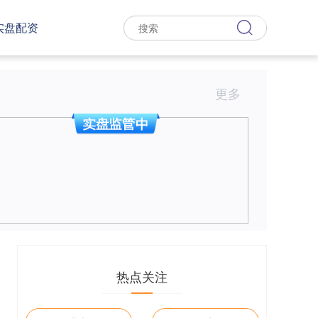
实盘配资
更多
热点关注