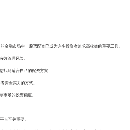
展的金融市场中，股票配资已成为许多投资者追求高收益的重要工具。
有效管理风险。
您找到适合自己的配资方案。
资者资金实力的方式。
票市场的投资额度。
平台至关重要。