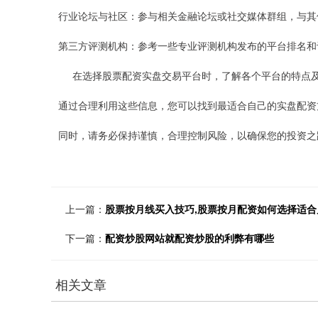
行业论坛与社区：参与相关金融论坛或社交媒体群组，与其
第三方评测机构：参考一些专业评测机构发布的平台排名和
在选择股票配资实盘交易平台时，了解各个平台的特点及
通过合理利用这些信息，您可以找到最适合自己的实盘配资
同时，请务必保持谨慎，合理控制风险，以确保您的投资之
上一篇：
股票按月线买入技巧,股票按月配资如何选择适
下一篇：
配资炒股网站就配资炒股的利弊有哪些
相关文章