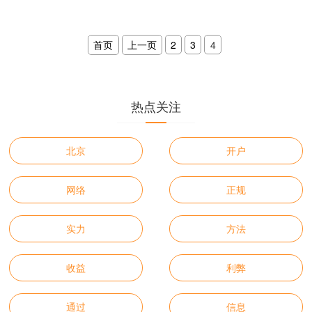
说，期货配资代理成为了实现资金放大
的有效途径。1. 杠杆风险：股票配资
首页
上一页
2
3
4
热点关注
北京
开户
网络
正规
实力
方法
收益
利弊
通过
信息