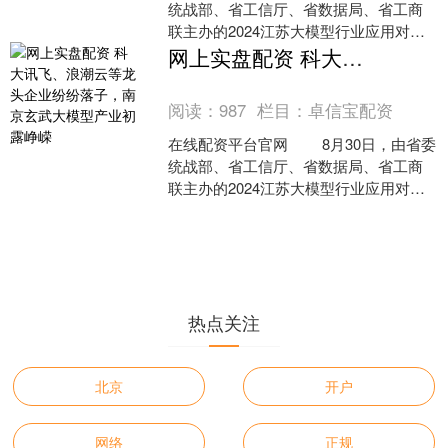
统战部、省工信厅、省数据局、省工商
联主办的2024江苏大模型行业应用对接
会在南京玄武区举行，通过大模型行业
网上实盘配资 科大讯飞、浪潮云等龙头企业纷纷落子，南京玄武大模型产业初露峥嵘
与制造业企业深度融合，引领带
阅读：
987
栏目：
卓信宝配资
在线配资平台官网 8月30日，由省委
统战部、省工信厅、省数据局、省工商
联主办的2024江苏大模型行业应用对接
会在南京玄武区举行，通过大模型行业
与制造业企业深度融合，引领带
热点关注
北京
开户
网络
正规