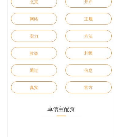
北京
开户
网络
正规
实力
方法
收益
利弊
通过
信息
真实
官方
卓信宝配资