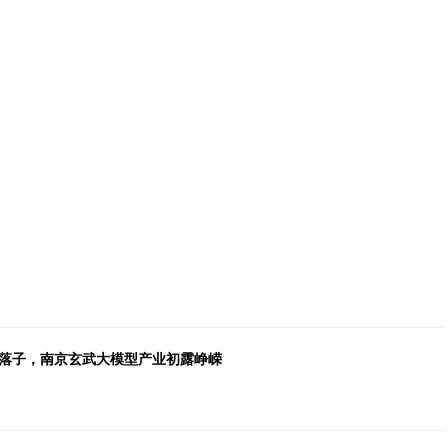
纷落子，南京玄武大模型产业初露峥嵘